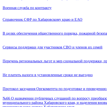
Военная служба по контракту
Справочник СФР по Хабаровскому краю и ЕАО
В целях обеспечения общественного порядка, пожарной безоп
Сервисы поддержки для участников СВО и членов их семей
Перечень региональных льгот и мер социальной поддержки, п
Не платить налоги в установленные сроки не выгодно
Протокол заседания Оргкомитета по подготовке и проведению
№66 О назначении публичных слушаний по вопросу преобразо
муниципального района Хабаровского края, и наделения внов
муниципального округа Хабаровского края