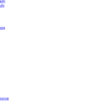
жбу
жбу
ния
татов