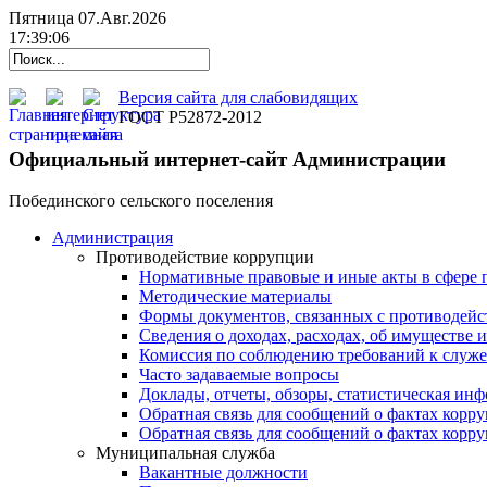
Пятница 07.Авг.2026
17:39:06
Версия сайта для слабовидящих
ГОСТ Р52872-2012
Официальный интернет-сайт Администрации
Побединского сельского поселения
Администрация
Противодействие коррупции
Нормативные правовые и иные акты в сфере 
Методические материалы
Формы документов, связанных с противодейс
Сведения о доходах, расходах, об имуществе 
Комиссия по соблюдению требований к служ
Часто задаваемые вопросы
Доклады, отчеты, обзоры, статистическая ин
Обратная связь для сообщений о фактах корр
Обратная связь для сообщений о фактах корр
Муниципальная служба
Вакантные должности