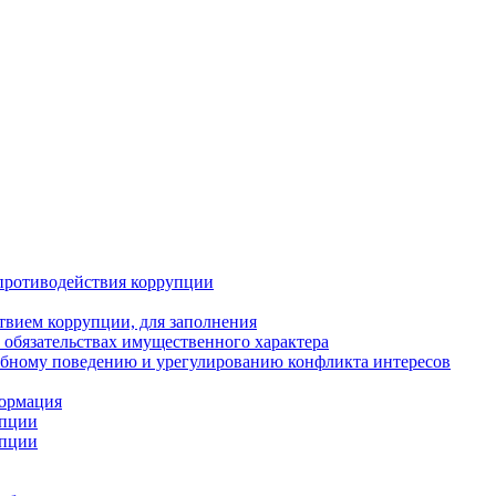
противодействия коррупции
твием коррупции, для заполнения
и обязательствах имущественного характера
ебному поведению и урегулированию конфликта интересов
формация
упции
упции