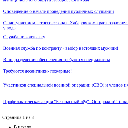
Оповещение о начале проведения публичных слушаний
С наступлением летнего сезона в Хабаровском крае возрастает
у воды
Служба по контракту
Военная служба по контракту - выбор настоящих мужчин!
В подразделения обеспечения требуются специалисты
Требуются десантники- пожарные!
Участников специальной военной операции (СВО) и членов их
Профилактическая акция "Безопасный лёд"! Осторожно! Тонки
Страница 1 из 8
В начало