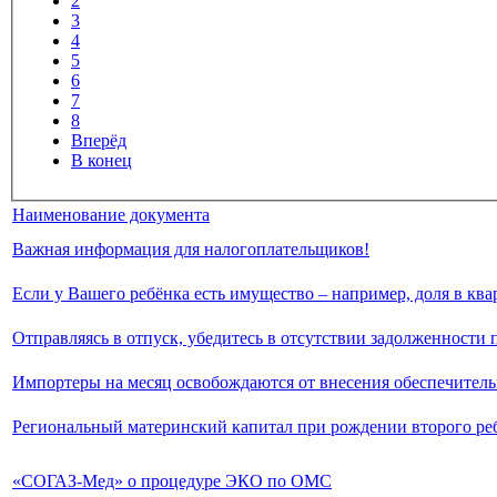
2
3
4
5
6
7
8
Вперёд
В конец
Наименование документа
Важная информация для налогоплательщиков!
Если у Вашего ребёнка есть имущество – например, доля в ква
Отправляясь в отпуск, убедитесь в отсутствии задолженности 
Импортеры на месяц освобождаются от внесения обеспечите
Региональный материнский капитал при рождении второго ре
«СОГАЗ-Мед» о процедуре ЭКО по ОМС