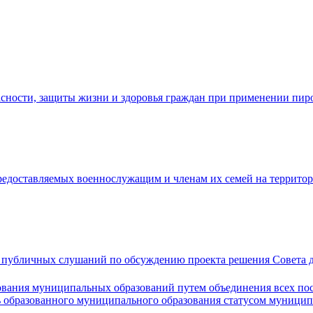
асности, защиты жизни и здоровья граждан при применении пир
редоставляемых военнослужащим и членам их семей на территор
 публичных слушаний по обсуждению проекта решения Совета де
вания муниципальных образований путем объединения всех пос
ь образованного муниципального образования статусом муницип