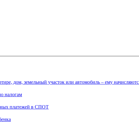
ртире, дом, земельный участок или автомобиль – ему начисляютс
по налогам
льных платежей в СПОТ
бенка