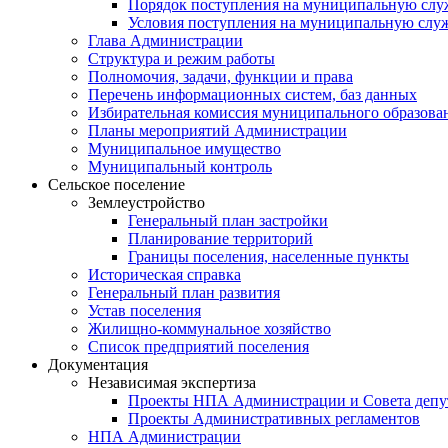
Порядок поступления на муниципальную слу
Условия поступления на муниципальную слу
Глава Администрации
Структура и режим работы
Полномочия, задачи, функции и права
Перечень информационных систем, баз данных
Избирательная комиссия муниципального образова
Планы мероприятий Администрации
Муниципальное имущество
Муниципальный контроль
Сельское поселение
Землеустройство
Генеральный план застройки
Планирование территорий
Границы поселения, населенные пункты
Историческая справка
Генеральный план развития
Устав поселения
Жилищно-коммунальное хозяйство
Список предприятий поселения
Документация
Независимая экспертиза
Проекты НПА Администрации и Совета депу
Проекты Административных регламентов
НПА Администрации